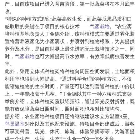
产，目前该项目已进入育苗阶段，第一批蔬菜将在本月底丰
收。
“特殊的种植方式能让蔬菜高效生长，而蔬菜瓜果品质和口
感取胜的关键在于项目的核心技术——
气雾
栽培
。”农业雾
培种植基地负责人丁金德介绍，该种植模式主要通过雾化装
置将营养液雾化为小雾滴状，并喷射到植物根系，为其提供
养分及水分，是目前世界上最先进的无土栽培技术之一。同
时，
气雾
栽培
也可大幅提高节水效率，有效降低病虫害发生
率。
此外，采用立体式种植架将种植向周围空间发展，土地面积
利用率也得到大幅提高。“通过科学合理的种植方法，不仅
能缩短植物的生长时间，产量还可以达到普通种植的10倍以
上，一年能收获十几茬。”丁金德以其中一种六棱柱式支架
举例介绍，立体种植架覆以铝箔纸，通过阳光反射折射，既
能有效保障蔬菜日照时间，照射面积也相对比较均匀。
据介绍，农业雾培种植项目还将继续建设水立方温室9座、
鸟巢
温室
54座以及其他配套设施。待项目全部建成后，游客
可享受科普、观光、休闲、旅游、体验采摘等等，为游客提
供一个生产、生活、生态“三生合一”的一体化平台。