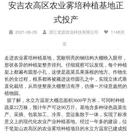
安吉农高区农业雾培种植基地正
式投产
2021-06-26
浙江龙源农业科技有限公司
1148浏
览
走进农业雾培种植基地，宽敞明亮的钢结构大棚映入眼帘，
形状各异的种植架整齐排列。仔细观察可以发现，每个种植
架上都遍布圆形小孔，这便是蔬菜瓜果落根的地方。作物生
长的全过程，根系都将被藏进这些圆孔之中，实现立体式垂
直化栽培，从而使整座大棚整洁有序，仿佛一片绿意盎然的
植物园。
据了解，水立方温室大棚总面积3600平方米，可同时种植
蔬菜22万株，预计年产可达90万斤。基地含多种绿色蔬菜生
产、采摘、包装加工、冷库、货运集散于一体，实现了标准
意义上的现代化农业产业种植基地。经过一年多的建设，位
于笔架山农高区的农业雾培种植项目的水立方温室已建成投